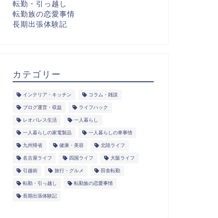
転勤・引っ越し
転勤族の恋愛事情
長期出張体験記
カテゴリー
インテリア・キッチン
コラム・雑談
ブログ運営・収益
ライフハック
レオパレス生活
一人暮らし
一人暮らしの家電製品
一人暮らしの車事情
九州帰省
健康・美容
北陸ライフ
名古屋ライフ
四国ライフ
大阪ライフ
引越術
旅行・グルメ
田舎転勤
転勤・引っ越し
転勤族の恋愛事情
長期出張体験記