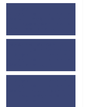
【工夫で解決】レオパレスのキッチンは
料理できない？狭いワンルームキッチン
の対処法
に
【壁が薄い？薄くない？】
レオパレス経験者が薦めるイヤホンを用
いた壁ドン対策 - するめBlog
より
【焼き鳥も手軽】迷わず購入！ホットサ
ンドメーカーは買った方がいい理由
に
【工夫で解決】レオパレスのキッチンは
料理できない？狭いワンルームキッチン
の対処法 - するめBlog
より
【工夫で解決】レオパレスのキッチンは
料理できない？狭いワンルームキッチン
の対処法
に
【Amazonで揃えれる】レ
オパレス生活で必要なもの・買った方が
いいもの - するめBlog
より