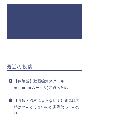
なぜ大阪は治安が悪い・ガラが悪いイメ
ージがあるのか？北摂・泉州地域も考え
てみた
に
なぜ四国は運転マナーが悪い
のか？地元民に聞いてみて四国経験者が
考察 - するめBlog
より
最近の投稿
【体験談】動画編集スクール
moocres(ムークリ)に通った話
【時短・節約にならない？】電気圧力
鍋はめんどくさいのか実際使ってみた
話