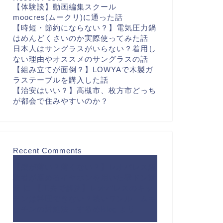
【体験談】動画編集スクール
moocres(ムークリ)に通った話
【時短・節約にならない？】電気圧力鍋
はめんどくさいのか実際使ってみた話
日本人はサングラスがいらない？着用し
ない理由やオススメのサングラスの話
【組み立てが面倒？】LOWYAで木製ガ
ラステーブルを購入した話
【治安はいい？】高槻市、枚方市どっち
が都会で住みやすいのか？
Recent Comments
【壁が薄い？薄くない？】レオパレス経
験者が薦めるイヤホンを用いた壁ドン対
策
に
【工夫で解決】レオパレスのキッ
チンは料理できない？狭いワンルームキ
ッチンの対処法 - するめBlog
より