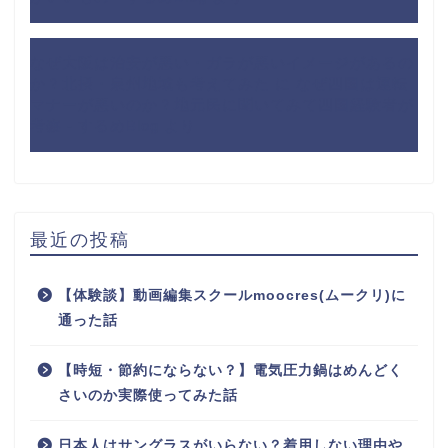
なぜ大阪は治安が悪い・ガラが悪いイメージがあるの
か？北摂・泉州地域も考えてみた
に
なぜ四国は運転
マナーが悪いのか？地元民に聞いてみて四国経験者が
考察 - するめBlog
より
最近の投稿
【体験談】動画編集スクールmoocres(ムークリ)に
通った話
【時短・節約にならない？】電気圧力鍋はめんどく
さいのか実際使ってみた話
日本人はサングラスがいらない？着用しない理由や