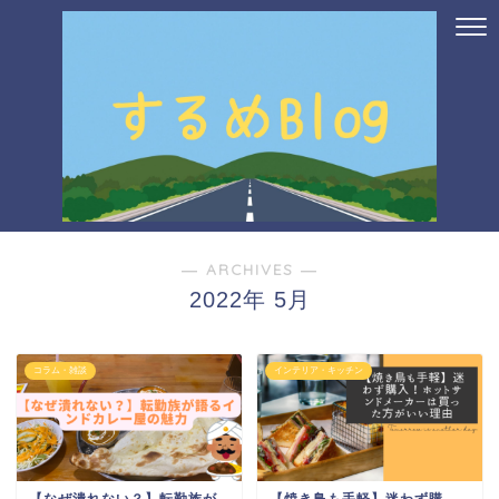
― ARCHIVES ―
2022年 5月
コラム・雑談
インテリア・キッチン
【なぜ潰れない？】転勤族が
【焼き鳥も手軽】迷わず購