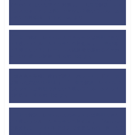
イヤホンを用いた壁ドン対策
に
【工夫で解決】レオ
パレスのキッチンは料理できない？狭いワンルームキ
ッチンの対処法 - するめBlog
より
【工夫で解決】レオパレスのキッチンは料理できな
い？狭いワンルームキッチンの対処法
に
【壁が薄
い？薄くない？】レオパレス経験者が薦めるイヤホン
を用いた壁ドン対策 - するめBlog
より
【焼き鳥も手軽】迷わず購入！ホットサンドメーカー
は買った方がいい理由
に
【工夫で解決】レオパレス
のキッチンは料理できない？狭いワンルームキッチン
の対処法 - するめBlog
より
【工夫で解決】レオパレスのキッチンは料理できな
い？狭いワンルームキッチンの対処法
に
【Amazon
で揃えれる】レオパレス生活で必要なもの・買った方
がいいもの - するめBlog
より