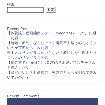
検索
検索
Recent Posts
【体験談】動画編集スクールmoocres(ムークリ)に通
った話
【時短・節約にならない？】電気圧力鍋はめんどくさ
いのか実際使ってみた話
日本人はサングラスがいらない？着用しない理由やオ
ススメのサングラスの話
【組み立てが面倒？】LOWYAで木製ガラステーブル
を購入した話
【治安はいい？】高槻市、枚方市どっちが都会で住み
やすいのか？
Recent Comments
【壁が薄い？薄くない？】レオパレス経験者が薦める