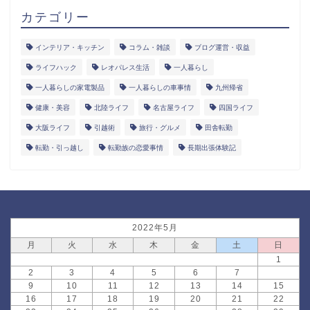
カテゴリー
インテリア・キッチン
コラム・雑談
ブログ運営・収益
ライフハック
レオパレス生活
一人暮らし
一人暮らしの家電製品
一人暮らしの車事情
九州帰省
健康・美容
北陸ライフ
名古屋ライフ
四国ライフ
大阪ライフ
引越術
旅行・グルメ
田舎転勤
転勤・引っ越し
転勤族の恋愛事情
長期出張体験記
2022年5月
月
火
水
木
金
土
日
1
2
3
4
5
6
7
8
9
10
11
12
13
14
15
16
17
18
19
20
21
22