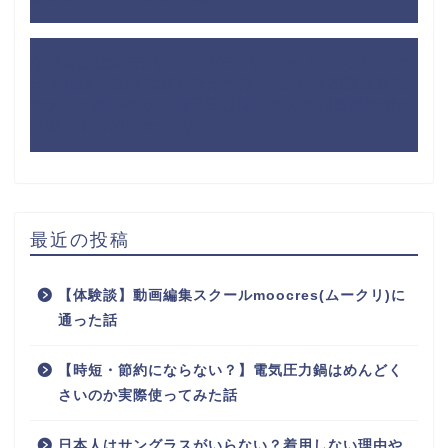
なぜ大阪は治安が悪い・ガラが悪いイメージがあるの
か？北摂・泉州地域も考えてみた
に
なぜ四国は運転
マナーが悪いのか？地元民に聞いてみて四国経験者が
考察 - するめBlog
より
最近の投稿
【体験談】動画編集スクールmoocres(ムークリ)に
通った話
【時短・節約にならない？】電気圧力鍋はめんどく
さいのか実際使ってみた話
日本人はサングラスがいらない？着用しない理由や