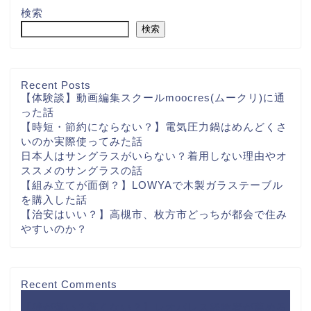
検索
検索
Recent Posts
【体験談】動画編集スクールmoocres(ムークリ)に通
った話
【時短・節約にならない？】電気圧力鍋はめんどくさ
いのか実際使ってみた話
日本人はサングラスがいらない？着用しない理由やオ
ススメのサングラスの話
【組み立てが面倒？】LOWYAで木製ガラステーブル
を購入した話
【治安はいい？】高槻市、枚方市どっちが都会で住み
やすいのか？
Recent Comments
【壁が薄い？薄くない？】レオパレス経験者が薦める