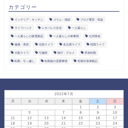
カテゴリー
インテリア・キッチン
コラム・雑談
ブログ運営・収益
ライフハック
レオパレス生活
一人暮らし
一人暮らしの家電製品
一人暮らしの車事情
九州帰省
健康・美容
北陸ライフ
名古屋ライフ
四国ライフ
大阪ライフ
引越術
旅行・グルメ
田舎転勤
転勤・引っ越し
転勤族の恋愛事情
長期出張体験記
2022年7月
月
火
水
木
金
土
日
1
2
3
4
5
6
7
8
9
10
11
12
13
14
15
16
17
18
19
20
21
22
23
24