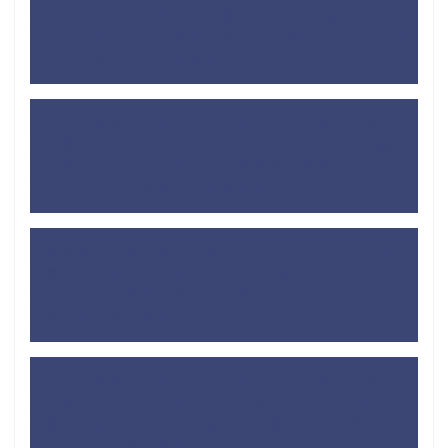
イヤホンを用いた壁ドン対策
に
【工夫で解決】レオ
パレスのキッチンは料理できない？狭いワンルームキ
ッチンの対処法 - するめBlog
より
【工夫で解決】レオパレスのキッチンは料理できな
い？狭いワンルームキッチンの対処法
に
【壁が薄
い？薄くない？】レオパレス経験者が薦めるイヤホン
を用いた壁ドン対策 - するめBlog
より
【焼き鳥も手軽】迷わず購入！ホットサンドメーカー
は買った方がいい理由
に
【工夫で解決】レオパレス
のキッチンは料理できない？狭いワンルームキッチン
の対処法 - するめBlog
より
【工夫で解決】レオパレスのキッチンは料理できな
い？狭いワンルームキッチンの対処法
に
【Amazon
で揃えれる】レオパレス生活で必要なもの・買った方
がいいもの - するめBlog
より