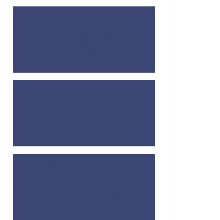
【工夫で解決】レオパレスのキッチンは
料理できない？狭いワンルームキッチン
の対処法
に
【壁が薄い？薄くない？】
レオパレス経験者が薦めるイヤホンを用
いた壁ドン対策 - するめBlog
より
【焼き鳥も手軽】迷わず購入！ホットサ
ンドメーカーは買った方がいい理由
に
【工夫で解決】レオパレスのキッチンは
料理できない？狭いワンルームキッチン
の対処法 - するめBlog
より
【工夫で解決】レオパレスのキッチンは
料理できない？狭いワンルームキッチン
の対処法
に
【Amazonで揃えれる】レ
オパレス生活で必要なもの・買った方が
いいもの - するめBlog
より