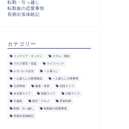
転勤・引っ越し
転勤族の恋愛事情
長期出張体験記
カテゴリー
インテリア・キッチン
コラム・雑談
ブログ運営・収益
ライフハック
レオパレス生活
一人暮らし
一人暮らしの家電製品
一人暮らしの車事情
九州帰省
健康・美容
北陸ライフ
名古屋ライフ
四国ライフ
大阪ライフ
引越術
旅行・グルメ
田舎転勤
転勤・引っ越し
転勤族の恋愛事情
長期出張体験記