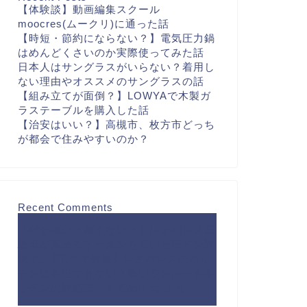
【体験談】動画編集スクール
moocres(ムークリ)に通った話
【時短・節約にならない？】電気圧力鍋
はめんどくさいのか実際使ってみた話
日本人はサングラスがいらない？着用し
ない理由やオススメのサングラスの話
【組み立てが面倒？】LOWYAで木製ガ
ラステーブルを購入した話
【治安はいい？】高槻市、枚方市どっち
が都会で住みやすいのか？
Recent Comments
【壁が薄い？薄くない？】レオパレス経
験者が薦めるイヤホンを用いた壁ドン対
策
に
【工夫で解決】レオパレスのキッ
チンは料理できない？狭いワンルームキ
ッチンの対処法 - するめBlog
より