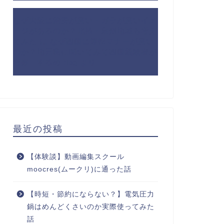
なぜ大阪は治安が悪い・ガラが悪いイメ
ージがあるのか？北摂・泉州地域も考え
てみた
に
なぜ四国は運転マナーが悪い
のか？地元民に聞いてみて四国経験者が
考察 - するめBlog
より
最近の投稿
【体験談】動画編集スクール
moocres(ムークリ)に通った話
【時短・節約にならない？】電気圧力
鍋はめんどくさいのか実際使ってみた
話