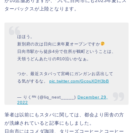
が10店舗ありますが、ついに日向市にも2023年夏にス
ターバックスが上陸となります。
ほほう。
新別府の次は日向に来年夏オープンですか
日向市駅から徒歩4分で住所が鶴町ということは、
天領うどんあたりのR10沿いかなぁ。
つか、最近スタバって宮崎にガンガンお店出して
る気がするな。
pic.twitter.com/GcpuXDH3bB
— りくᴿᴺ (@liq_next_____)
December 29,
2022
筆者は以前にもスタバに関しては、都会より田舎の方
が洗練されていると記事にもしました。
日向市にはコメダ珈琲、タリーズコーヒーとコーヒー