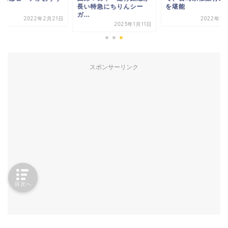
！
長い特急にちりんシー
を堪能
ガ...
2022年2月21日
2022年2月
2023年1月11日
スポンサーリンク
目次へ