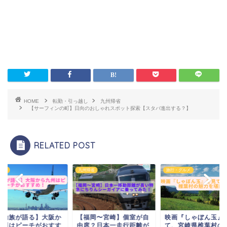
HOME
転勤・引っ越し
九州帰省
【サーフィンの町】日向のおしゃれスポット探索【スタバ進出する？】
RELATED POST
帰省
九州帰省
旅行・グルメ
転勤族が語る】大阪か
【福岡〜宮崎】個室が自
映画『しゃぼん玉』
九州はピーチがおすす
由席？日本一走行距離が
て、宮崎県椎葉村の