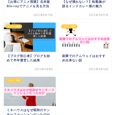
【お得にアニメ視聴】北米版
【なぜ潰れない？】転勤族が
Blu-rayでアニメを見る方法
語るインドカレー屋の魅力
2022年6月13日
2022年5月31日
コラム・雑談
コラム・雑談
【ブログ初心者】ブログを始
副業でのアムウェイはおすす
めて半年運営した結果
め出来ない話
2022年5月8日
2022年4月16日
コラム・雑談
ミキハウスはなぜ昭和のヤン
キーファッションだったのか