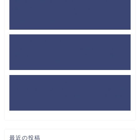
【焼き鳥も手軽】迷わず購入！ホットサンドメーカー
は買った方がいい理由
に
【工夫で解決】レオパレス
のキッチンは料理できない？狭いワンルームキッチン
の対処法 - するめBlog
より
【工夫で解決】レオパレスのキッチンは料理できな
い？狭いワンルームキッチンの対処法
に
【Amazon
で揃えれる】レオパレス生活で必要なもの・買った方
がいいもの - するめBlog
より
なぜ大阪は治安が悪い・ガラが悪いイメージがあるの
か？北摂・泉州地域も考えてみた
に
なぜ四国は運転
マナーが悪いのか？地元民に聞いてみて四国経験者が
考察 - するめBlog
より
最近の投稿