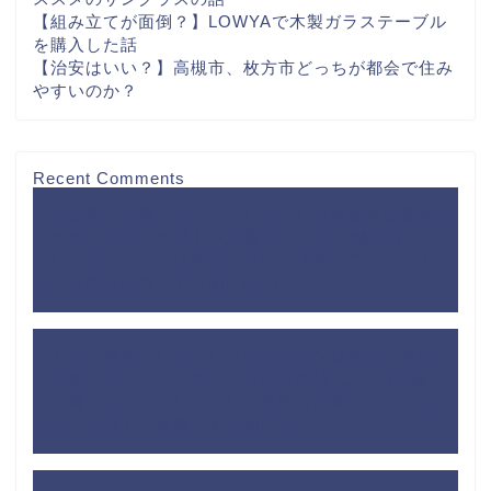
【組み立てが面倒？】LOWYAで木製ガラステーブル
を購入した話
【治安はいい？】高槻市、枚方市どっちが都会で住み
やすいのか？
Recent Comments
【壁が薄い？薄くない？】レオパレス経験者が薦める
イヤホンを用いた壁ドン対策
に
【工夫で解決】レオ
パレスのキッチンは料理できない？狭いワンルームキ
ッチンの対処法 - するめBlog
より
【工夫で解決】レオパレスのキッチンは料理できな
い？狭いワンルームキッチンの対処法
に
【壁が薄
い？薄くない？】レオパレス経験者が薦めるイヤホン
を用いた壁ドン対策 - するめBlog
より