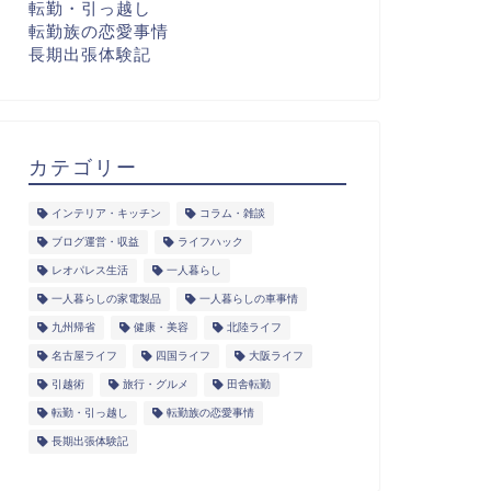
転勤・引っ越し
転勤族の恋愛事情
長期出張体験記
カテゴリー
インテリア・キッチン
コラム・雑談
ブログ運営・収益
ライフハック
レオパレス生活
一人暮らし
一人暮らしの家電製品
一人暮らしの車事情
九州帰省
健康・美容
北陸ライフ
名古屋ライフ
四国ライフ
大阪ライフ
引越術
旅行・グルメ
田舎転勤
転勤・引っ越し
転勤族の恋愛事情
長期出張体験記