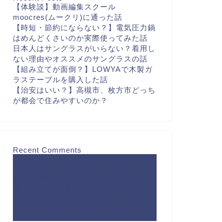
【体験談】動画編集スクール
moocres(ムークリ)に通った話
【時短・節約にならない？】電気圧力鍋
はめんどくさいのか実際使ってみた話
日本人はサングラスがいらない？着用し
ない理由やオススメのサングラスの話
【組み立てが面倒？】LOWYAで木製ガ
ラステーブルを購入した話
【治安はいい？】高槻市、枚方市どっち
が都会で住みやすいのか？
Recent Comments
【壁が薄い？薄くない？】レオパレス経
験者が薦めるイヤホンを用いた壁ドン対
策
に
【工夫で解決】レオパレスのキッ
チンは料理できない？狭いワンルームキ
ッチンの対処法 - するめBlog
より