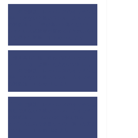
【工夫で解決】レオパレスのキッチンは
料理できない？狭いワンルームキッチン
の対処法
に
【壁が薄い？薄くない？】
レオパレス経験者が薦めるイヤホンを用
いた壁ドン対策 - するめBlog
より
【焼き鳥も手軽】迷わず購入！ホットサ
ンドメーカーは買った方がいい理由
に
【工夫で解決】レオパレスのキッチンは
料理できない？狭いワンルームキッチン
の対処法 - するめBlog
より
【工夫で解決】レオパレスのキッチンは
料理できない？狭いワンルームキッチン
の対処法
に
【Amazonで揃えれる】レ
オパレス生活で必要なもの・買った方が
いいもの - するめBlog
より