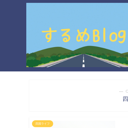
― 
四国ライフ