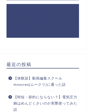
なぜ大阪は治安が悪い・ガラが悪いイメ
ージがあるのか？北摂・泉州地域も考え
てみた
に
なぜ四国は運転マナーが悪い
のか？地元民に聞いてみて四国経験者が
考察 - するめBlog
より
最近の投稿
【体験談】動画編集スクール
moocres(ムークリ)に通った話
【時短・節約にならない？】電気圧力
鍋はめんどくさいのか実際使ってみた
話