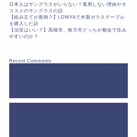
日本人はサングラスがいらない？着用しない理由やオ
ススメのサングラスの話
【組み立てが面倒？】LOWYAで木製ガラステーブル
を購入した話
【治安はいい？】高槻市、枚方市どっちが都会で住み
やすいのか？
Recent Comments
【壁が薄い？薄くない？】レオパレス経験者が薦める
イヤホンを用いた壁ドン対策
に
【工夫で解決】レオ
パレスのキッチンは料理できない？狭いワンルームキ
ッチンの対処法 - するめBlog
より
【工夫で解決】レオパレスのキッチンは料理できな
い？狭いワンルームキッチンの対処法
に
【壁が薄
い？薄くない？】レオパレス経験者が薦めるイヤホン
を用いた壁ドン対策 - するめBlog
より