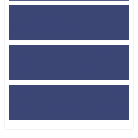
【焼き鳥も手軽】迷わず購入！ホットサンドメーカー
は買った方がいい理由
に
【工夫で解決】レオパレス
のキッチンは料理できない？狭いワンルームキッチン
の対処法 - するめBlog
より
【工夫で解決】レオパレスのキッチンは料理できな
い？狭いワンルームキッチンの対処法
に
【Amazon
で揃えれる】レオパレス生活で必要なもの・買った方
がいいもの - するめBlog
より
なぜ大阪は治安が悪い・ガラが悪いイメージがあるの
か？北摂・泉州地域も考えてみた
に
なぜ四国は運転
マナーが悪いのか？地元民に聞いてみて四国経験者が
考察 - するめBlog
より