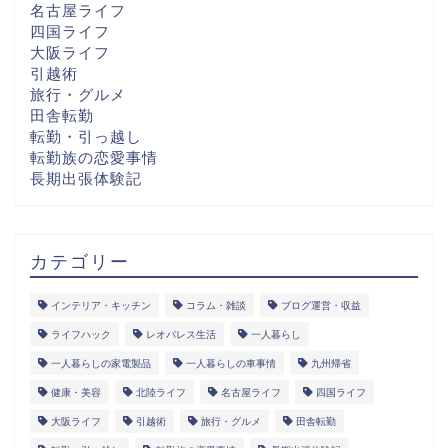
名古屋ライフ
四国ライフ
大阪ライフ
引越術
旅行・グルメ
田舎転勤
転勤・引っ越し
転勤族の恋愛事情
長期出張体験記
カテゴリー
インテリア・キッチン
コラム・雑談
ブログ運営・収益
ライフハック
レオパレス生活
一人暮らし
一人暮らしの家電製品
一人暮らしの車事情
九州帰省
健康・美容
北陸ライフ
名古屋ライフ
四国ライフ
大阪ライフ
引越術
旅行・グルメ
田舎転勤