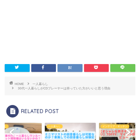
HOME
一人暮らし
30代一人暮らしがCDプレーヤーは持っていた方がいいと思う理由
RELATED POST
暮らし
インテリア・キッチン
一人暮らし