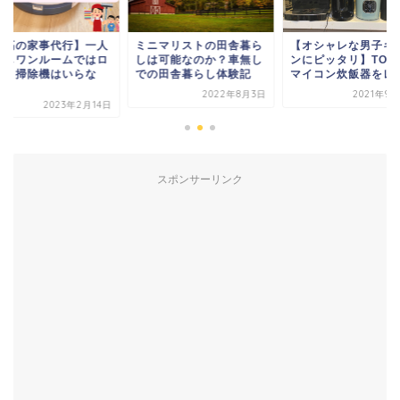
ニマリストの田舎暮ら
【オシャレな男子キッチ
【最高の家事代行】
は可能なのか？車無し
ンにピッタリ】TOFFY
暮らしワンルームで
の田舎暮らし体験記
マイコン炊飯器をレ...
ボット掃除機はいら
い...
2022年8月3日
2021年9月28日
2023年2
スポンサーリンク