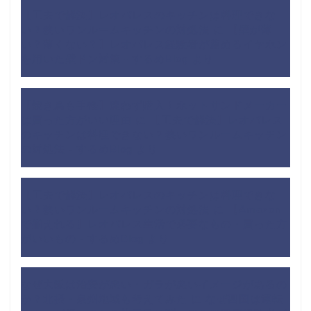
【工夫で解決】レオパレスのキッチンは料理できな
い？狭いワンルームキッチンの対処法
に
【壁が薄
い？薄くない？】レオパレス経験者が薦めるイヤホン
を用いた壁ドン対策 - するめBlog
より
【焼き鳥も手軽】迷わず購入！ホットサンドメーカー
は買った方がいい理由
に
【工夫で解決】レオパレス
のキッチンは料理できない？狭いワンルームキッチン
の対処法 - するめBlog
より
【工夫で解決】レオパレスのキッチンは料理できな
い？狭いワンルームキッチンの対処法
に
【Amazon
で揃えれる】レオパレス生活で必要なもの・買った方
がいいもの - するめBlog
より
なぜ大阪は治安が悪い・ガラが悪いイメージがあるの
か？北摂・泉州地域も考えてみた
に
なぜ四国は運転