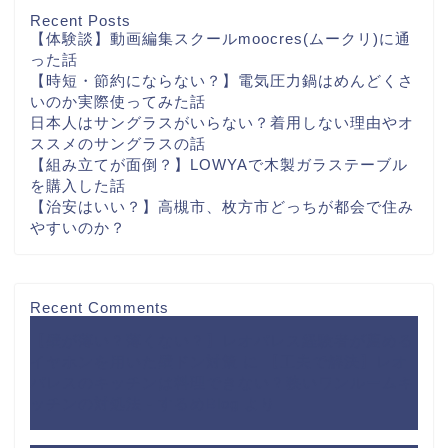
Recent Posts
【体験談】動画編集スクールmoocres(ムークリ)に通
った話
【時短・節約にならない？】電気圧力鍋はめんどくさ
いのか実際使ってみた話
日本人はサングラスがいらない？着用しない理由やオ
ススメのサングラスの話
【組み立てが面倒？】LOWYAで木製ガラステーブル
を購入した話
【治安はいい？】高槻市、枚方市どっちが都会で住み
やすいのか？
Recent Comments
【壁が薄い？薄くない？】レオパレス経験者が薦める
イヤホンを用いた壁ドン対策
に
【工夫で解決】レオ
パレスのキッチンは料理できない？狭いワンルームキ
ッチンの対処法 - するめBlog
より