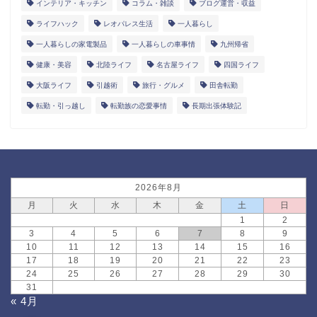
インテリア・キッチン
コラム・雑談
ブログ運営・収益
ライフハック
レオパレス生活
一人暮らし
一人暮らしの家電製品
一人暮らしの車事情
九州帰省
健康・美容
北陸ライフ
名古屋ライフ
四国ライフ
大阪ライフ
引越術
旅行・グルメ
田舎転勤
転勤・引っ越し
転勤族の恋愛事情
長期出張体験記
2026年8月
月
火
水
木
金
土
日
1
2
3
4
5
6
7
8
9
10
11
12
13
14
15
16
17
18
19
20
21
22
23
24
25
26
27
28
29
30
31
« 4月