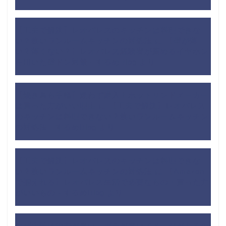
【工夫で解決】レオパレスのキッチンは料理できな
い？狭いワンルームキッチンの対処法
に
【壁が薄
い？薄くない？】レオパレス経験者が薦めるイヤホン
を用いた壁ドン対策 - するめBlog
より
【焼き鳥も手軽】迷わず購入！ホットサンドメーカー
は買った方がいい理由
に
【工夫で解決】レオパレス
のキッチンは料理できない？狭いワンルームキッチン
の対処法 - するめBlog
より
【工夫で解決】レオパレスのキッチンは料理できな
い？狭いワンルームキッチンの対処法
に
【Amazon
で揃えれる】レオパレス生活で必要なもの・買った方
がいいもの - するめBlog
より
なぜ大阪は治安が悪い・ガラが悪いイメージがあるの