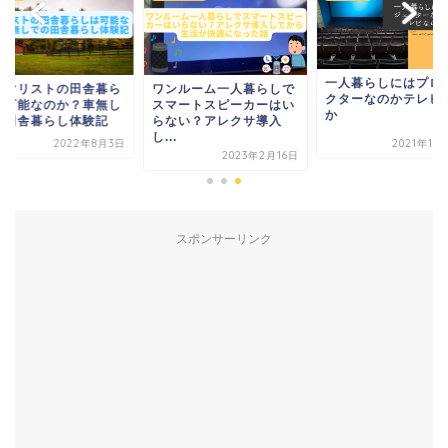
一人暮らしにはプロ
ニマリストの田舎暮ら
ワンルーム一人暮らしで
クターなのかテレビ
は可能なのか？車無し
スマートスピーカーはい
か
の田舎暮らし体験記
らない？アレクサ導入
し...
2022年8月3日
2021年11
2023年2月16日
スポンサーリンク