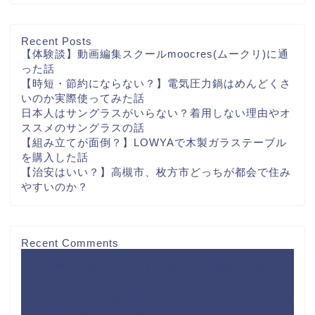
Recent Posts
【体験談】動画編集スクールmoocres(ムークリ)に通
った話
【時短・節約にならない？】電気圧力鍋はめんどくさ
いのか実際使ってみた話
日本人はサングラスがいらない？着用しない理由やオ
ススメのサングラスの話
【組み立てが面倒？】LOWYAで木製ガラステーブル
を購入した話
【治安はいい？】高槻市、枚方市どっちが都会で住み
やすいのか？
Recent Comments
【壁が薄い？薄くない？】レオパレス経験者が薦める
イヤホンを用いた壁ドン対策
に
【工夫で解決】レオ
パレスのキッチンは料理できない？狭いワンルームキ
ッチンの対処法 - するめBlog
より