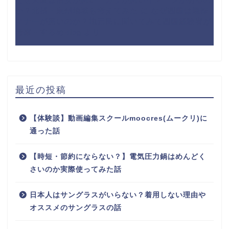
か？北摂・泉州地域も考えてみた
に
なぜ四国は運転
マナーが悪いのか？地元民に聞いてみて四国経験者が
考察 - するめBlog
より
最近の投稿
【体験談】動画編集スクールmoocres(ムークリ)に
通った話
【時短・節約にならない？】電気圧力鍋はめんどく
さいのか実際使ってみた話
日本人はサングラスがいらない？着用しない理由や
オススメのサングラスの話