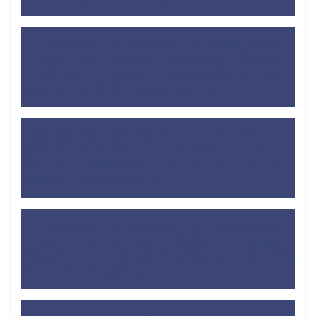
【工夫で解決】レオパレスのキッチンは料理できな
い？狭いワンルームキッチンの対処法
に
【壁が薄
い？薄くない？】レオパレス経験者が薦めるイヤホン
を用いた壁ドン対策 - するめBlog
より
【焼き鳥も手軽】迷わず購入！ホットサンドメーカー
は買った方がいい理由
に
【工夫で解決】レオパレス
のキッチンは料理できない？狭いワンルームキッチン
の対処法 - するめBlog
より
【工夫で解決】レオパレスのキッチンは料理できな
い？狭いワンルームキッチンの対処法
に
【Amazon
で揃えれる】レオパレス生活で必要なもの・買った方
がいいもの - するめBlog
より