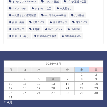
インテリア・キッチン
コラム・雑談
ブログ運営・収益
ライフハック
レオパレス生活
一人暮らし
一人暮らしの家電製品
一人暮らしの車事情
九州帰省
健康・美容
北陸ライフ
名古屋ライフ
四国ライフ
大阪ライフ
引越術
旅行・グルメ
田舎転勤
転勤・引っ越し
転勤族の恋愛事情
長期出張体験記
2026年8月
月
火
水
木
金
土
日
1
2
3
4
5
6
7
8
9
10
11
12
13
14
15
16
17
18
19
20
21
22
23
24
25
26
27
28
29
30
31
« 4月