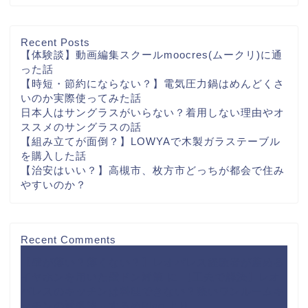
Recent Posts
【体験談】動画編集スクールmoocres(ムークリ)に通
った話
【時短・節約にならない？】電気圧力鍋はめんどくさ
いのか実際使ってみた話
日本人はサングラスがいらない？着用しない理由やオ
ススメのサングラスの話
【組み立てが面倒？】LOWYAで木製ガラステーブル
を購入した話
【治安はいい？】高槻市、枚方市どっちが都会で住み
やすいのか？
Recent Comments
【壁が薄い？薄くない？】レオパレス経験者が薦める
イヤホンを用いた壁ドン対策
に
【工夫で解決】レオ
パレスのキッチンは料理できない？狭いワンルームキ
ッチンの対処法 - するめBlog
より