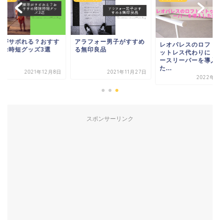
除がサボれる？おすす
アラフォー男子がすすめ
レオパレスのロフト
掃除時短グッズ3選
る無印良品
ットレス代わりにト
ースリーパーを導入
た...
2021年12月8日
2021年11月27日
2022年9
スポンサーリンク