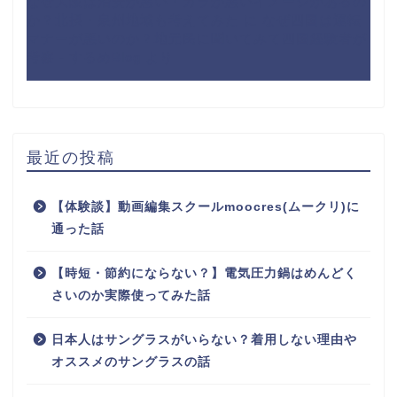
なぜ大阪は治安が悪い・ガラが悪いイメージがあるの
か？北摂・泉州地域も考えてみた
に
なぜ四国は運転
マナーが悪いのか？地元民に聞いてみて四国経験者が
考察 - するめBlog
より
最近の投稿
【体験談】動画編集スクールmoocres(ムークリ)に
通った話
【時短・節約にならない？】電気圧力鍋はめんどく
さいのか実際使ってみた話
日本人はサングラスがいらない？着用しない理由や
オススメのサングラスの話