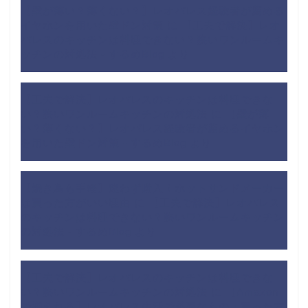
【壁が薄い？薄くない？】レオパレス経験者が薦める
イヤホンを用いた壁ドン対策
に
【工夫で解決】レオ
パレスのキッチンは料理できない？狭いワンルームキ
ッチンの対処法 - するめBlog
より
【工夫で解決】レオパレスのキッチンは料理できな
い？狭いワンルームキッチンの対処法
に
【壁が薄
い？薄くない？】レオパレス経験者が薦めるイヤホン
を用いた壁ドン対策 - するめBlog
より
【焼き鳥も手軽】迷わず購入！ホットサンドメーカー
は買った方がいい理由
に
【工夫で解決】レオパレス
のキッチンは料理できない？狭いワンルームキッチン
の対処法 - するめBlog
より
【工夫で解決】レオパレスのキッチンは料理できな
い？狭いワンルームキッチンの対処法
に
【Amazon
で揃えれる】レオパレス生活で必要なもの・買った方