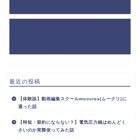
がいいもの - するめBlog
より
なぜ大阪は治安が悪い・ガラが悪いイメージがあるの
か？北摂・泉州地域も考えてみた
に
なぜ四国は運転
マナーが悪いのか？地元民に聞いてみて四国経験者が
考察 - するめBlog
より
最近の投稿
【体験談】動画編集スクールmoocres(ムークリ)に
通った話
【時短・節約にならない？】電気圧力鍋はめんどく
さいのか実際使ってみた話