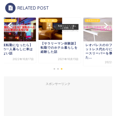
RELATED POST
暮らしの車事情
転勤・引っ越し
ライフハック
【サラリーマン体験談】
大阪転勤になったら】
レオパレスのロフト
転勤でのホテル暮らしを
阪の一人暮らしに車は
ットレス代わりにト
経験した話
らない話
ースリーパーを導入
た...
2022年10月17日
2021年10月13日
2022年9
スポンサーリンク