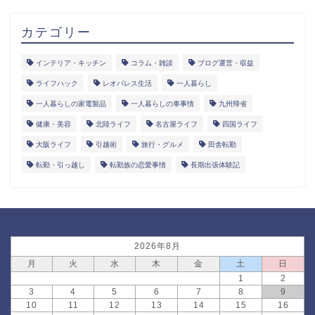
カテゴリー
インテリア・キッチン
コラム・雑談
ブログ運営・収益
ライフハック
レオパレス生活
一人暮らし
一人暮らしの家電製品
一人暮らしの車事情
九州帰省
健康・美容
北陸ライフ
名古屋ライフ
四国ライフ
大阪ライフ
引越術
旅行・グルメ
田舎転勤
転勤・引っ越し
転勤族の恋愛事情
長期出張体験記
2026年8月
月
火
水
木
金
土
日
1
2
3
4
5
6
7
8
9
10
11
12
13
14
15
16