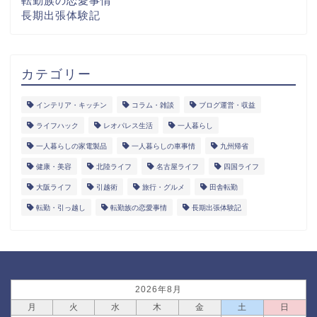
転勤族の恋愛事情
長期出張体験記
カテゴリー
インテリア・キッチン
コラム・雑談
ブログ運営・収益
ライフハック
レオパレス生活
一人暮らし
一人暮らしの家電製品
一人暮らしの車事情
九州帰省
健康・美容
北陸ライフ
名古屋ライフ
四国ライフ
大阪ライフ
引越術
旅行・グルメ
田舎転勤
転勤・引っ越し
転勤族の恋愛事情
長期出張体験記
2026年8月
月
火
水
木
金
土
日