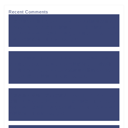
Recent Comments
【壁が薄い？薄くない？】レオパレス経験者が薦める
イヤホンを用いた壁ドン対策
に
【工夫で解決】レオ
パレスのキッチンは料理できない？狭いワンルームキ
ッチンの対処法 - するめBlog
より
【工夫で解決】レオパレスのキッチンは料理できな
い？狭いワンルームキッチンの対処法
に
【壁が薄
い？薄くない？】レオパレス経験者が薦めるイヤホン
を用いた壁ドン対策 - するめBlog
より
【焼き鳥も手軽】迷わず購入！ホットサンドメーカー
は買った方がいい理由
に
【工夫で解決】レオパレス
のキッチンは料理できない？狭いワンルームキッチン
の対処法 - するめBlog
より