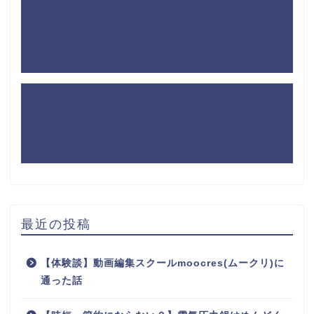
【工夫で解決】レオパレスのキッチンは料理できな
い？狭いワンルームキッチンの対処法
に
【Amazon
で揃えれる】レオパレス生活で必要なもの・買った方
がいいもの - するめBlog
より
なぜ大阪は治安が悪い・ガラが悪いイメージがあるの
か？北摂・泉州地域も考えてみた
に
なぜ四国は運転
マナーが悪いのか？地元民に聞いてみて四国経験者が
考察 - するめBlog
より
最近の投稿
【体験談】動画編集スクールmoocres(ムークリ)に
通った話