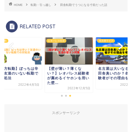
HOME
転勤・引っ越し
田舎転勤でうつになる寸前だった話
RELATED POST
転勤
レオパレス生活
名古屋ライフ
地方転勤】ぼっちは辛
【壁が薄い？薄くな
名古屋は大いなる田
？友達のいない転勤で
い？】レオパレス経験者
田舎臭いのか？名古
対処法
が薦めるイヤホンを用い
験者がその理由を考
た壁...
2022年4月5日
2022年3
2022年12月5日
スポンサーリンク