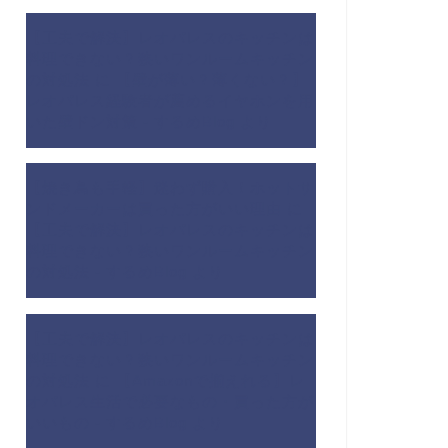
【工夫で解決】レオパレスのキッチンは
料理できない？狭いワンルームキッチン
の対処法
に
【壁が薄い？薄くない？】
レオパレス経験者が薦めるイヤホンを用
いた壁ドン対策 - するめBlog
より
【焼き鳥も手軽】迷わず購入！ホットサ
ンドメーカーは買った方がいい理由
に
【工夫で解決】レオパレスのキッチンは
料理できない？狭いワンルームキッチン
の対処法 - するめBlog
より
【工夫で解決】レオパレスのキッチンは
料理できない？狭いワンルームキッチン
の対処法
に
【Amazonで揃えれる】レ
オパレス生活で必要なもの・買った方が
いいもの - するめBlog
より