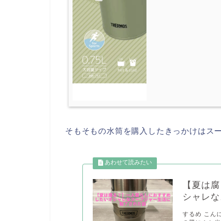
そもそもの水筒を購入したきっかけはス
【夏は腐
シャレな
するめ こん