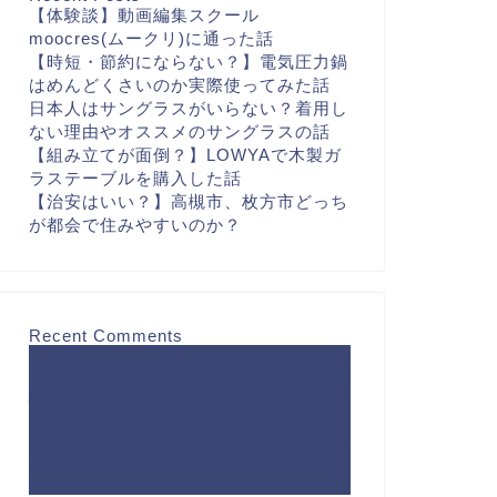
【体験談】動画編集スクール
moocres(ムークリ)に通った話
【時短・節約にならない？】電気圧力鍋
はめんどくさいのか実際使ってみた話
日本人はサングラスがいらない？着用し
ない理由やオススメのサングラスの話
【組み立てが面倒？】LOWYAで木製ガ
ラステーブルを購入した話
【治安はいい？】高槻市、枚方市どっち
が都会で住みやすいのか？
Recent Comments
【壁が薄い？薄くない？】レオパレス経
験者が薦めるイヤホンを用いた壁ドン対
策
に
【工夫で解決】レオパレスのキッ
チンは料理できない？狭いワンルームキ
ッチンの対処法 - するめBlog
より