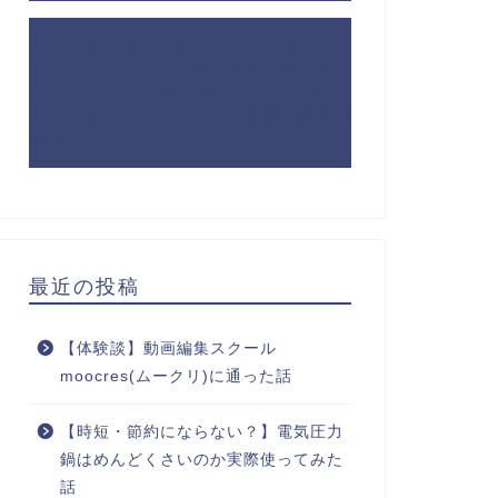
なぜ大阪は治安が悪い・ガラが悪いイメ
ージがあるのか？北摂・泉州地域も考え
てみた
に
なぜ四国は運転マナーが悪い
のか？地元民に聞いてみて四国経験者が
考察 - するめBlog
より
最近の投稿
【体験談】動画編集スクール
moocres(ムークリ)に通った話
【時短・節約にならない？】電気圧力
鍋はめんどくさいのか実際使ってみた
話