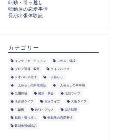
転勤・引っ越し
転勤族の恋愛事情
長期出張体験記
カテゴリー
インテリア・キッチン
コラム・雑談
ブログ運営・収益
ライフハック
レオパレス生活
一人暮らし
一人暮らしの家電製品
一人暮らしの車事情
九州帰省
健康・美容
北陸ライフ
名古屋ライフ
四国ライフ
大阪ライフ
引越術
旅行・グルメ
田舎転勤
転勤・引っ越し
転勤族の恋愛事情
長期出張体験記