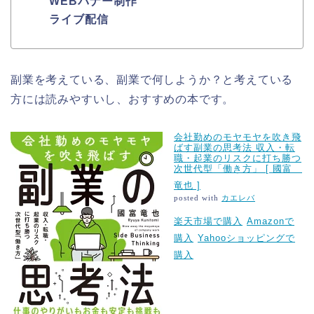
WEBバナー制作
ライブ配信
副業を考えている、副業で何しようか？と考えている
方には読みやすいし、おすすめの本です。
会社勤めのモヤモヤを吹き飛
ばす副業の思考法 収入・転
職・起業のリスクに打ち勝つ
次世代型「働き方」 [ 國富
竜也 ]
posted with
カエレバ
楽天市場で購入
Amazonで
購入
Yahooショッピングで
購入