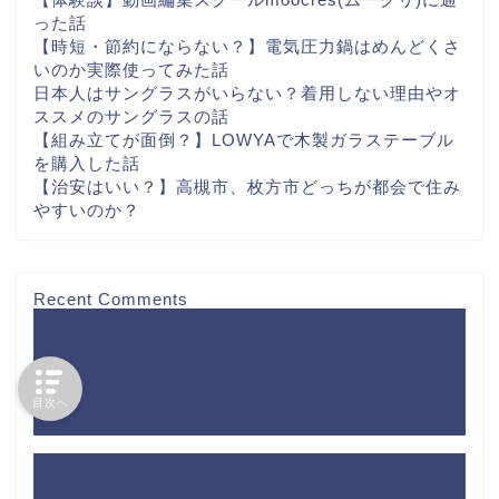
った話
【時短・節約にならない？】電気圧力鍋はめんどくさ
いのか実際使ってみた話
日本人はサングラスがいらない？着用しない理由やオ
ススメのサングラスの話
【組み立てが面倒？】LOWYAで木製ガラステーブル
を購入した話
【治安はいい？】高槻市、枚方市どっちが都会で住み
やすいのか？
Recent Comments
【壁が薄い？薄くない？】レオパレス経験者が薦める
イヤホンを用いた壁ドン対策
に
【工夫で解決】レオ
パレスのキッチンは料理できない？狭いワンルームキ
目次へ
ッチンの対処法 - するめBlog
より
【工夫で解決】レオパレスのキッチンは料理できな