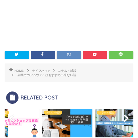
HOME
ライフハック
コラム・雑談
副業でのアムウェイはおすすめ出来ない話
RELATED POST
ム・雑談
コラム・雑談
コラム・雑談