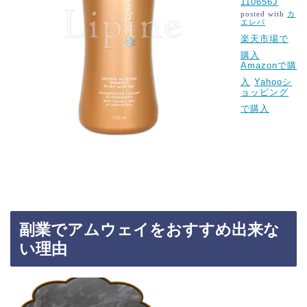
110656J
posted with
カ
エレバ
楽天市場で
購入
Amazonで購
入
Yahooシ
ョッピング
で購入
副業でアムウェイをおすすめ出来な
い理由