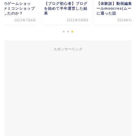
ブログ初心者】ブログ
【体験談】動画編集スク
なぜ町のゲームショ
始めて半年運営した結
ールmoocres(ムークリ)
プ・ファミコンショ
に通った話
は衰退したのか？
2022年5月8日
2024年4月24日
2022年7
スポンサーリンク