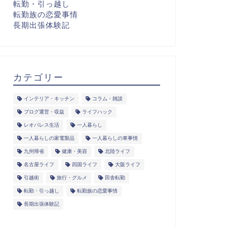
転勤・引っ越し
転勤族の恋愛事情
長期出張体験記
カテゴリー
インテリア・キッチン
コラム・雑談
ブログ運営・収益
ライフハック
レオパレス生活
一人暮らし
一人暮らしの家電製品
一人暮らしの車事情
九州帰省
健康・美容
北陸ライフ
名古屋ライフ
四国ライフ
大阪ライフ
引越術
旅行・グルメ
田舎転勤
転勤・引っ越し
転勤族の恋愛事情
長期出張体験記