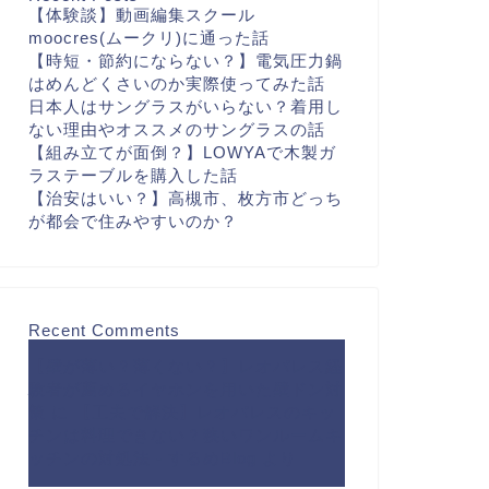
【体験談】動画編集スクール
moocres(ムークリ)に通った話
【時短・節約にならない？】電気圧力鍋
はめんどくさいのか実際使ってみた話
日本人はサングラスがいらない？着用し
ない理由やオススメのサングラスの話
【組み立てが面倒？】LOWYAで木製ガ
ラステーブルを購入した話
【治安はいい？】高槻市、枚方市どっち
が都会で住みやすいのか？
Recent Comments
【壁が薄い？薄くない？】レオパレス経
験者が薦めるイヤホンを用いた壁ドン対
策
に
【工夫で解決】レオパレスのキッ
チンは料理できない？狭いワンルームキ
ッチンの対処法 - するめBlog
より