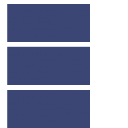
【工夫で解決】レオパレスのキッチンは
料理できない？狭いワンルームキッチン
の対処法
に
【壁が薄い？薄くない？】
レオパレス経験者が薦めるイヤホンを用
いた壁ドン対策 - するめBlog
より
【焼き鳥も手軽】迷わず購入！ホットサ
ンドメーカーは買った方がいい理由
に
【工夫で解決】レオパレスのキッチンは
料理できない？狭いワンルームキッチン
の対処法 - するめBlog
より
【工夫で解決】レオパレスのキッチンは
料理できない？狭いワンルームキッチン
の対処法
に
【Amazonで揃えれる】レ
オパレス生活で必要なもの・買った方が
いいもの - するめBlog
より