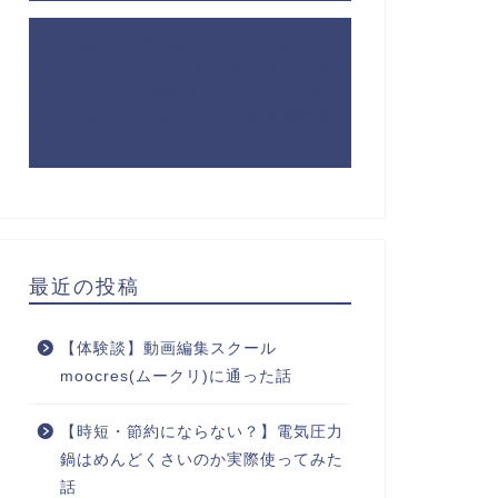
なぜ大阪は治安が悪い・ガラが悪いイメ
ージがあるのか？北摂・泉州地域も考え
てみた
に
なぜ四国は運転マナーが悪い
のか？地元民に聞いてみて四国経験者が
考察 - するめBlog
より
最近の投稿
【体験談】動画編集スクール
moocres(ムークリ)に通った話
【時短・節約にならない？】電気圧力
鍋はめんどくさいのか実際使ってみた
話