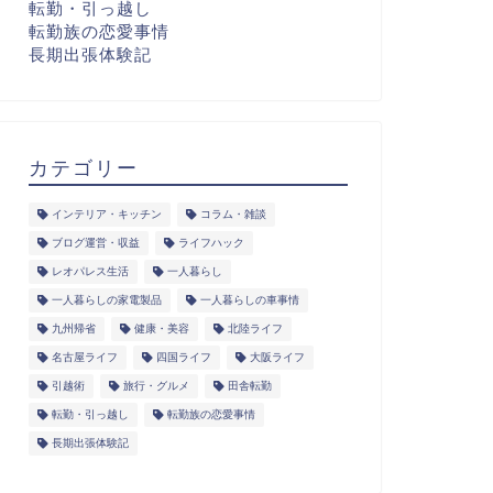
転勤・引っ越し
転勤族の恋愛事情
長期出張体験記
カテゴリー
インテリア・キッチン
コラム・雑談
ブログ運営・収益
ライフハック
レオパレス生活
一人暮らし
一人暮らしの家電製品
一人暮らしの車事情
九州帰省
健康・美容
北陸ライフ
名古屋ライフ
四国ライフ
大阪ライフ
引越術
旅行・グルメ
田舎転勤
転勤・引っ越し
転勤族の恋愛事情
長期出張体験記