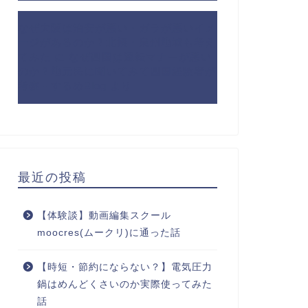
なぜ大阪は治安が悪い・ガラが悪いイメ
ージがあるのか？北摂・泉州地域も考え
てみた
に
なぜ四国は運転マナーが悪い
のか？地元民に聞いてみて四国経験者が
考察 - するめBlog
より
最近の投稿
【体験談】動画編集スクール
moocres(ムークリ)に通った話
【時短・節約にならない？】電気圧力
鍋はめんどくさいのか実際使ってみた
話