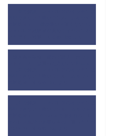
【工夫で解決】レオパレスのキッチンは
料理できない？狭いワンルームキッチン
の対処法
に
【壁が薄い？薄くない？】
レオパレス経験者が薦めるイヤホンを用
いた壁ドン対策 - するめBlog
より
【焼き鳥も手軽】迷わず購入！ホットサ
ンドメーカーは買った方がいい理由
に
【工夫で解決】レオパレスのキッチンは
料理できない？狭いワンルームキッチン
の対処法 - するめBlog
より
【工夫で解決】レオパレスのキッチンは
料理できない？狭いワンルームキッチン
の対処法
に
【Amazonで揃えれる】レ
オパレス生活で必要なもの・買った方が
いいもの - するめBlog
より