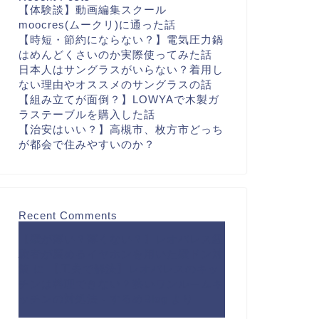
【体験談】動画編集スクール
moocres(ムークリ)に通った話
【時短・節約にならない？】電気圧力鍋
はめんどくさいのか実際使ってみた話
日本人はサングラスがいらない？着用し
ない理由やオススメのサングラスの話
【組み立てが面倒？】LOWYAで木製ガ
ラステーブルを購入した話
【治安はいい？】高槻市、枚方市どっち
が都会で住みやすいのか？
Recent Comments
【壁が薄い？薄くない？】レオパレス経
験者が薦めるイヤホンを用いた壁ドン対
策
に
【工夫で解決】レオパレスのキッ
チンは料理できない？狭いワンルームキ
ッチンの対処法 - するめBlog
より