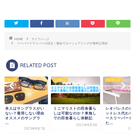
HOME
ライフハック
ペーパードライバーが語る！都会でカーシェアリングが便利な理由
RELATED POST
フハック
一人暮らし
ライフハック
本人はサングラスがい
ミニマリストの田舎暮ら
レオパレスのロフト
ない？着用しない理由
しは可能なのか？車無し
ットレス代わりにト
オススメのサングラ
での田舎暮らし体験記
ースリーパーを導入
.
た...
2022年8月3日
2023年8月7日
2022年9