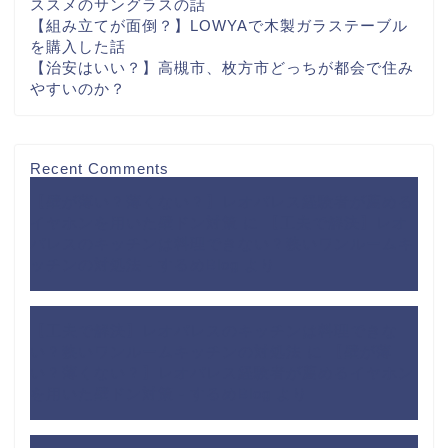
ススメのサングラスの話
【組み立てが面倒？】LOWYAで木製ガラステーブル
を購入した話
【治安はいい？】高槻市、枚方市どっちが都会で住み
やすいのか？
Recent Comments
【壁が薄い？薄くない？】レオパレス経験者が薦める
イヤホンを用いた壁ドン対策
に
【工夫で解決】レオ
パレスのキッチンは料理できない？狭いワンルームキ
ッチンの対処法 - するめBlog
より
【工夫で解決】レオパレスのキッチンは料理できな
い？狭いワンルームキッチンの対処法
に
【壁が薄
い？薄くない？】レオパレス経験者が薦めるイヤホン
を用いた壁ドン対策 - するめBlog
より