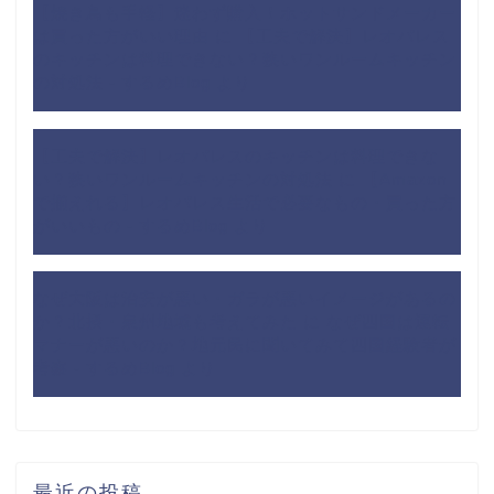
【焼き鳥も手軽】迷わず購入！ホットサンドメーカー
は買った方がいい理由
に
【工夫で解決】レオパレス
のキッチンは料理できない？狭いワンルームキッチン
の対処法 - するめBlog
より
【工夫で解決】レオパレスのキッチンは料理できな
い？狭いワンルームキッチンの対処法
に
【Amazon
で揃えれる】レオパレス生活で必要なもの・買った方
がいいもの - するめBlog
より
なぜ大阪は治安が悪い・ガラが悪いイメージがあるの
か？北摂・泉州地域も考えてみた
に
なぜ四国は運転
マナーが悪いのか？地元民に聞いてみて四国経験者が
考察 - するめBlog
より
最近の投稿