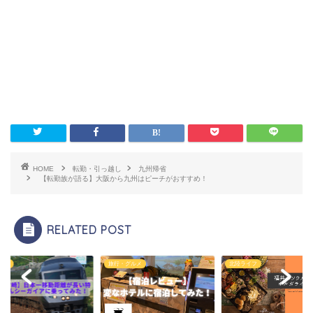
HOME
転勤・引っ越し
九州帰省
【転勤族が語る】大阪から九州はピーチがおすすめ！
RELATED POST
帰省
旅行・グルメ
北陸ライフ