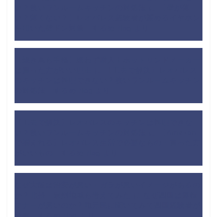
い？狭いワンルームキッチンの対処法
に
【壁が薄
い？薄くない？】レオパレス経験者が薦めるイヤホン
を用いた壁ドン対策 - するめBlog
より
【焼き鳥も手軽】迷わず購入！ホットサンドメーカー
は買った方がいい理由
に
【工夫で解決】レオパレス
のキッチンは料理できない？狭いワンルームキッチン
の対処法 - するめBlog
より
【工夫で解決】レオパレスのキッチンは料理できな
い？狭いワンルームキッチンの対処法
に
【Amazon
で揃えれる】レオパレス生活で必要なもの・買った方
がいいもの - するめBlog
より
なぜ大阪は治安が悪い・ガラが悪いイメージがあるの
か？北摂・泉州地域も考えてみた
に
なぜ四国は運転
マナーが悪いのか？地元民に聞いてみて四国経験者が
考察 - するめBlog
より