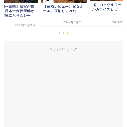
福井のソウルフード
福岡〜宮崎】個室が自
【宿泊レビュー】変なホ
ルガライスとは
席？日本一走行距離が
テルに宿泊してみた！
い特急にちりんシー
.
2022年1月31日
2021年1
2023年1月11日
スポンサーリンク