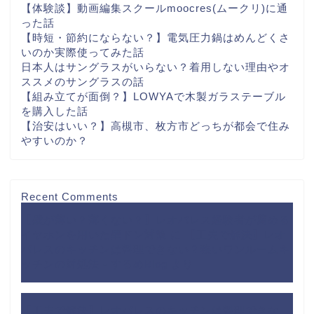
【体験談】動画編集スクールmoocres(ムークリ)に通
った話
【時短・節約にならない？】電気圧力鍋はめんどくさ
いのか実際使ってみた話
日本人はサングラスがいらない？着用しない理由やオ
ススメのサングラスの話
【組み立てが面倒？】LOWYAで木製ガラステーブル
を購入した話
【治安はいい？】高槻市、枚方市どっちが都会で住み
やすいのか？
Recent Comments
【壁が薄い？薄くない？】レオパレス経験者が薦める
イヤホンを用いた壁ドン対策
に
【工夫で解決】レオ
パレスのキッチンは料理できない？狭いワンルームキ
ッチンの対処法 - するめBlog
より
【工夫で解決】レオパレスのキッチンは料理できな