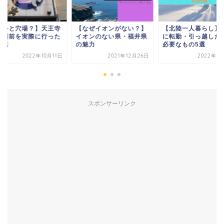
なぜイオンがない？】
【北陸一人暮らし】雪国
【意外と穴場？】天
オンのない県・福井県
に転勤・引っ越した時に
動物園前を実際に行
魅力
必要なもの5選
時の話
2021年12月26日
2022年1月12日
2022年10
スポンサーリンク