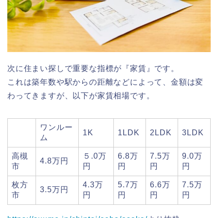
次に住まい探しで重要な指標が『家賃』です。
これは築年数や駅からの距離などによって、金額は変
わってきますが、以下が家賃相場です。
ワンルー
1K
1LDK
2LDK
3LDK
ム
高槻
５.0万
6.8万
7.5万
9.0万
4.8万円
市
円
円
円
円
枚方
4.3万
5.7万
6.6万
7.5万
3.5万円
市
円
円
円
円