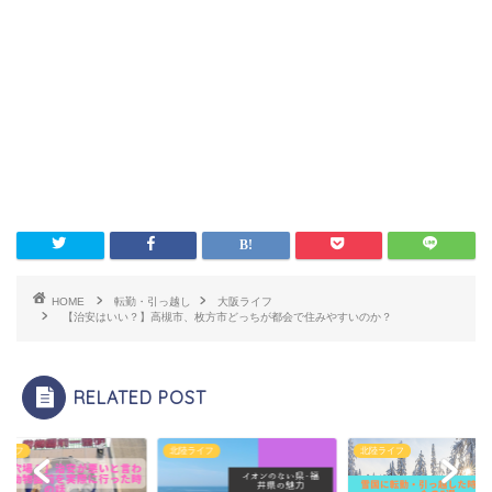
HOME
転勤・引っ越し
大阪ライフ
【治安はいい？】高槻市、枚方市どっちが都会で住みやすいのか？
RELATED POST
ライフ
北陸ライフ
大阪ライフ