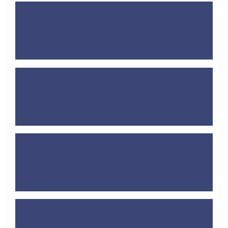
【工夫で解決】レオパレスのキッチンは料理できな
い？狭いワンルームキッチンの対処法
に
【壁が薄
い？薄くない？】レオパレス経験者が薦めるイヤホン
を用いた壁ドン対策 - するめBlog
より
【焼き鳥も手軽】迷わず購入！ホットサンドメーカー
は買った方がいい理由
に
【工夫で解決】レオパレス
のキッチンは料理できない？狭いワンルームキッチン
の対処法 - するめBlog
より
【工夫で解決】レオパレスのキッチンは料理できな
い？狭いワンルームキッチンの対処法
に
【Amazon
で揃えれる】レオパレス生活で必要なもの・買った方
がいいもの - するめBlog
より
なぜ大阪は治安が悪い・ガラが悪いイメージがあるの
か？北摂・泉州地域も考えてみた
に
なぜ四国は運転