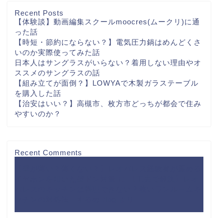
Recent Posts
【体験談】動画編集スクールmoocres(ムークリ)に通
った話
【時短・節約にならない？】電気圧力鍋はめんどくさ
いのか実際使ってみた話
日本人はサングラスがいらない？着用しない理由やオ
ススメのサングラスの話
【組み立てが面倒？】LOWYAで木製ガラステーブル
を購入した話
【治安はいい？】高槻市、枚方市どっちが都会で住み
やすいのか？
Recent Comments
【壁が薄い？薄くない？】レオパレス経験者が薦める
イヤホンを用いた壁ドン対策
に
【工夫で解決】レオ
パレスのキッチンは料理できない？狭いワンルームキ
ッチンの対処法 - するめBlog
より