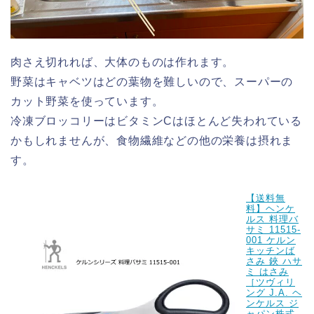
肉さえ切れれば、大体のものは作れます。
野菜はキャベツはどの葉物を難しいので、スーパーの
カット野菜を使っています。
冷凍ブロッコリーはビタミンCはほとんど失われている
かもしれませんが、食物繊維などの他の栄養は摂れま
す。
【送料無
料】ヘンケ
ルス 料理バ
サミ 11515-
001 ケルン
キッチンば
さみ 鋏 ハサ
ミ はさみ
［ツヴィリ
ング J.A. ヘ
ンケルス ジ
ャパン株式