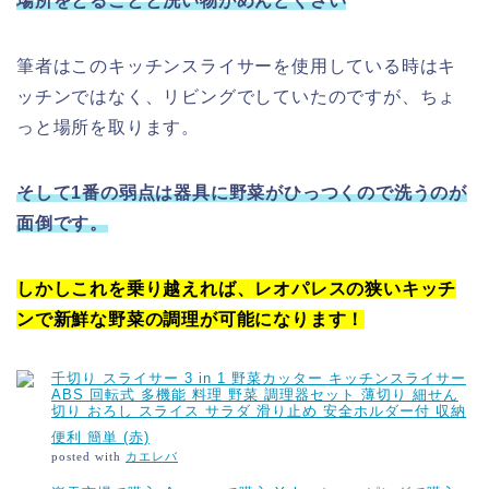
場所をとることと洗い物がめんどくさい
筆者はこのキッチンスライサーを使用している時はキ
ッチンではなく、リビングでしていたのですが、ちょ
っと場所を取ります。
そして1番の弱点は器具に野菜がひっつくので洗うのが
面倒です。
しかしこれを乗り越えれば、レオパレスの狭いキッチ
ンで新鮮な野菜の調理が可能になります！
千切り スライサー 3 in 1 野菜カッター キッチンスライサー
ABS 回転式 多機能 料理 野菜 調理器セット 薄切り 細せん
切り おろし スライス サラダ 滑り止め 安全ホルダー付 収納
便利 簡単 (赤)
posted with
カエレバ