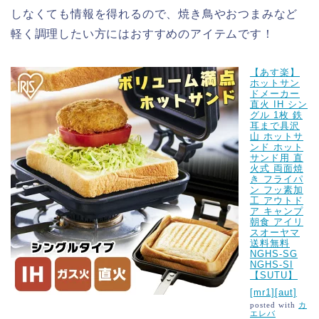
しなくても情報を得れるので、焼き鳥やおつまみなど
軽く調理したい方にはおすすめのアイテムです！
【あす楽】
ホットサン
ドメーカー
直火 IH シン
グル 1枚 鉄
耳まで具沢
山 ホットサ
ンド ホット
サンド用 直
火式 両面焼
き フライパ
ン フッ素加
工 アウトド
ア キャンプ
朝食 アイリ
スオーヤマ
送料無料
NGHS-SG
NGHS-SI
【SUTU】
[mr1][aut]
posted with
カ
エレバ