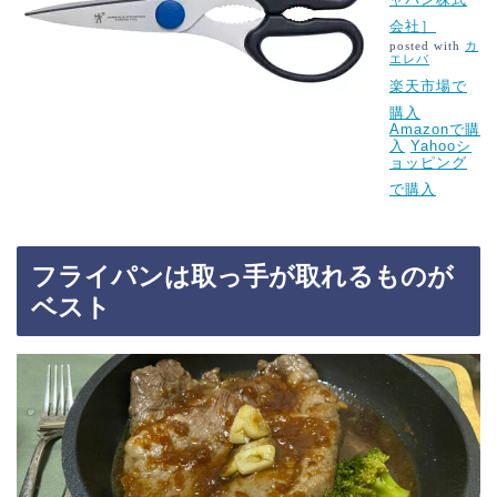
会社］
posted with
カ
エレバ
楽天市場で
購入
Amazonで購
入
Yahooシ
ョッピング
で購入
フライパンは取っ手が取れるものが
ベスト