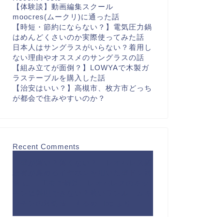
【体験談】動画編集スクール
moocres(ムークリ)に通った話
【時短・節約にならない？】電気圧力鍋
はめんどくさいのか実際使ってみた話
日本人はサングラスがいらない？着用し
ない理由やオススメのサングラスの話
【組み立てが面倒？】LOWYAで木製ガ
ラステーブルを購入した話
【治安はいい？】高槻市、枚方市どっち
が都会で住みやすいのか？
Recent Comments
【壁が薄い？薄くない？】レオパレス経
験者が薦めるイヤホンを用いた壁ドン対
策
に
【工夫で解決】レオパレスのキッ
チンは料理できない？狭いワンルームキ
ッチンの対処法 - するめBlog
より