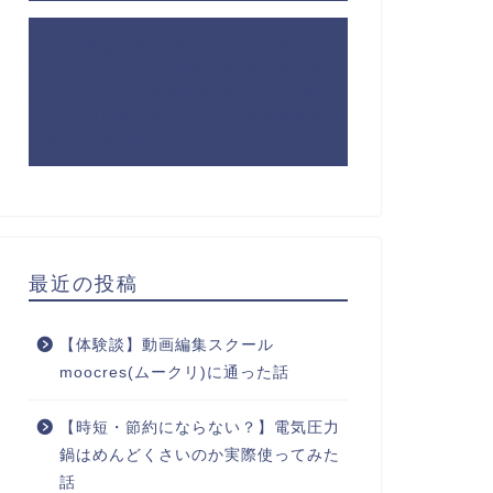
なぜ大阪は治安が悪い・ガラが悪いイメ
ージがあるのか？北摂・泉州地域も考え
てみた
に
なぜ四国は運転マナーが悪い
のか？地元民に聞いてみて四国経験者が
考察 - するめBlog
より
最近の投稿
【体験談】動画編集スクール
moocres(ムークリ)に通った話
【時短・節約にならない？】電気圧力
鍋はめんどくさいのか実際使ってみた
話