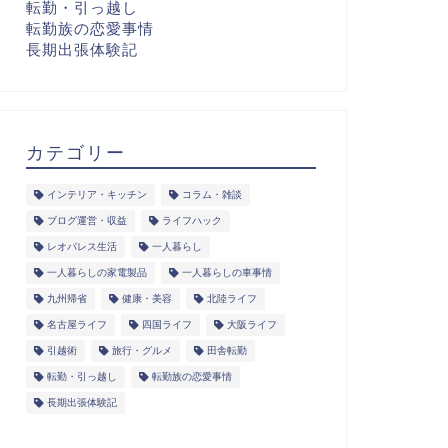
転勤・引っ越し
転勤族の恋愛事情
長期出張体験記
カテゴリー
インテリア・キッチン
コラム・雑談
ブログ運営・収益
ライフハック
レオパレス生活
一人暮らし
一人暮らしの家電製品
一人暮らしの車事情
九州帰省
健康・美容
北陸ライフ
名古屋ライフ
四国ライフ
大阪ライフ
引越術
旅行・グルメ
田舎転勤
転勤・引っ越し
転勤族の恋愛事情
長期出張体験記