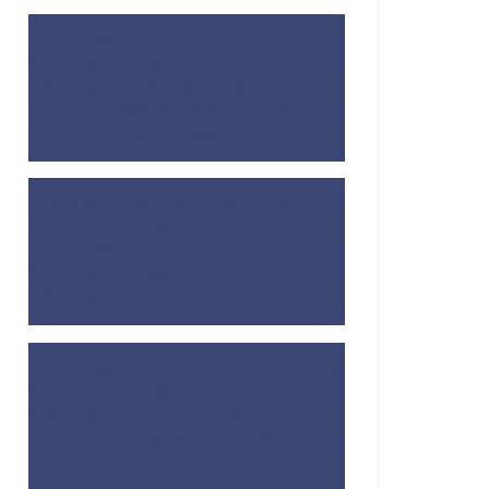
【工夫で解決】レオパレスのキッチンは
料理できない？狭いワンルームキッチン
の対処法
に
【壁が薄い？薄くない？】
レオパレス経験者が薦めるイヤホンを用
いた壁ドン対策 - するめBlog
より
【焼き鳥も手軽】迷わず購入！ホットサ
ンドメーカーは買った方がいい理由
に
【工夫で解決】レオパレスのキッチンは
料理できない？狭いワンルームキッチン
の対処法 - するめBlog
より
【工夫で解決】レオパレスのキッチンは
料理できない？狭いワンルームキッチン
の対処法
に
【Amazonで揃えれる】レ
オパレス生活で必要なもの・買った方が
いいもの - するめBlog
より