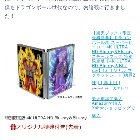
僕もドラゴンボール世代なので、勿論観に行きまし
た！
【楽天ブックス限定
先着特典】ドラゴン
ボール超 スーパーヒ
ーロー 4K ULTRA
HD Blu-ray&Blu-ray
スチールブック 特別
限定版【4K ULTRA
HD Blu-ray＆Blu-
ray】(オリジナル マ
グネットシート(絵柄2
種)) [ 鳥山明 ]
posted with
カエレバ
楽天市場で購入
Amazonで購入
Yahooショッピングで
購入