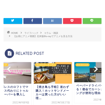
HOME
ライフハック
コラム・雑談
【お得にアニメ視聴】北米版Blu-rayでアニメを見る方法
RELATED POST
テリア・キッチン
ライフハック
ライフハック
ペーパードライバーが語
焼き鳥も手軽】迷わず
レオパレスのロフト
る！都会でカーシェアリ
入！ホットサンドメー
ットレス代わりにト
ングが便利な理由
ーは買った方がいい
ースリーパーを導入
.
た...
2021年11月1日
2022年5月27日
2022年9