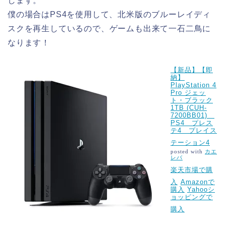
します。
僕の場合はPS4を使用して、北米版のブルーレイディ
スクを再生しているので、ゲームも出来て一石二鳥に
なります！
【新品】【即
納】
PlayStation 4
Pro ジェッ
ト・ブラック
1TB (CUH-
7200BB01)
PS4 プレス
テ4 プレイス
テーション4
posted with
カエ
レバ
楽天市場で購
入
Amazonで
購入
Yahooシ
ョッピングで
購入