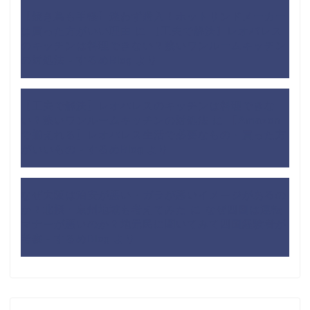
【焼き鳥も手軽】迷わず購入！ホットサンドメーカー
は買った方がいい理由
に
【工夫で解決】レオパレス
のキッチンは料理できない？狭いワンルームキッチン
の対処法 - するめBlog
より
【工夫で解決】レオパレスのキッチンは料理できな
い？狭いワンルームキッチンの対処法
に
【Amazon
で揃えれる】レオパレス生活で必要なもの・買った方
がいいもの - するめBlog
より
なぜ大阪は治安が悪い・ガラが悪いイメージがあるの
か？北摂・泉州地域も考えてみた
に
なぜ四国は運転
マナーが悪いのか？地元民に聞いてみて四国経験者が
考察 - するめBlog
より