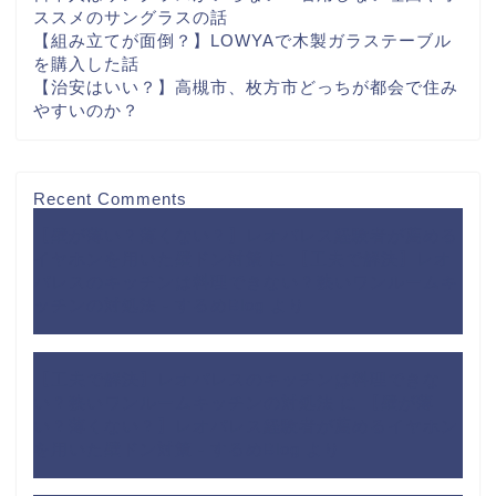
ススメのサングラスの話
【組み立てが面倒？】LOWYAで木製ガラステーブル
を購入した話
【治安はいい？】高槻市、枚方市どっちが都会で住み
やすいのか？
Recent Comments
【壁が薄い？薄くない？】レオパレス経験者が薦める
イヤホンを用いた壁ドン対策
に
【工夫で解決】レオ
パレスのキッチンは料理できない？狭いワンルームキ
ッチンの対処法 - するめBlog
より
【工夫で解決】レオパレスのキッチンは料理できな
い？狭いワンルームキッチンの対処法
に
【壁が薄
い？薄くない？】レオパレス経験者が薦めるイヤホン
を用いた壁ドン対策 - するめBlog
より