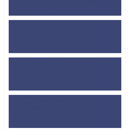
い？薄くない？】レオパレス経験者が薦めるイヤホン
を用いた壁ドン対策 - するめBlog
より
【焼き鳥も手軽】迷わず購入！ホットサンドメーカー
は買った方がいい理由
に
【工夫で解決】レオパレス
のキッチンは料理できない？狭いワンルームキッチン
の対処法 - するめBlog
より
【工夫で解決】レオパレスのキッチンは料理できな
い？狭いワンルームキッチンの対処法
に
【Amazon
で揃えれる】レオパレス生活で必要なもの・買った方
がいいもの - するめBlog
より
なぜ大阪は治安が悪い・ガラが悪いイメージがあるの
か？北摂・泉州地域も考えてみた
に
なぜ四国は運転
マナーが悪いのか？地元民に聞いてみて四国経験者が
考察 - するめBlog
より