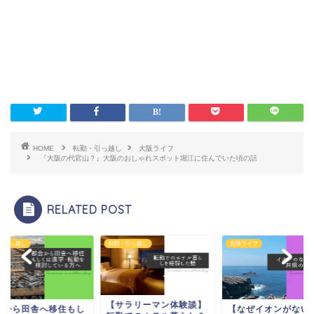
HOME
転勤・引っ越し
大阪ライフ
『大阪の代官山？』大阪のおしゃれスポット堀江に住んでいた頃の話
RELATED POST
・引っ越し
転勤・引っ越し
北陸ライフ
【サラリーマン体験談】
会から田舎へ移住もし
【なぜイオンがない