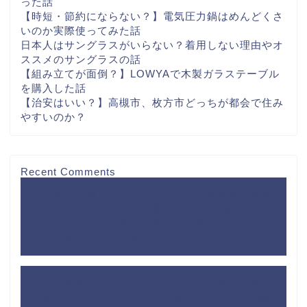
った話
【時短・節約にならない？】電気圧力鍋はめんどくさ
いのか実際使ってみた話
日本人はサングラスがいらない？着用しない理由やオ
ススメのサングラスの話
【組み立てが面倒？】LOWYAで木製ガラステーブル
を購入した話
【治安はいい？】高槻市、枚方市どっちが都会で住み
やすいのか？
Recent Comments
【壁が薄い？薄くない？】レオパレス経験者が薦める
イヤホンを用いた壁ドン対策
に
【工夫で解決】レオ
パレスのキッチンは料理できない？狭いワンルームキ
ッチンの対処法 - するめBlog
より
【工夫で解決】レオパレスのキッチンは料理できな
い？狭いワンルームキッチンの対処法
に
【壁が薄