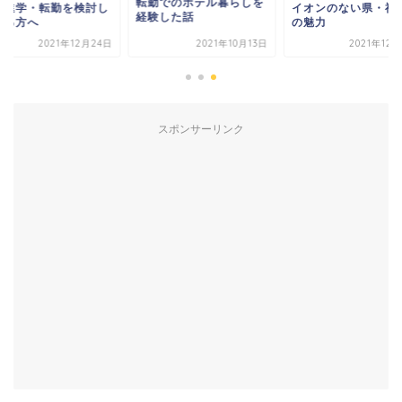
転勤でのホテル暮らしを
は進学・転勤を検討し
イオンのない県・福
経験した話
いる方へ
の魅力
2021年12月24日
2021年10月13日
2021年12
スポンサーリンク